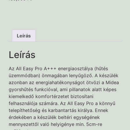
Leírás
Leírás
Az All Easy Pro A+++ energiaosztálya (hűtés
üzemmódban) önmagában lenyűgöző. A készülék
azonban az energiahatékonyságot ötvözi a Midea
gyorshűtés funkcióval, ami pillanatok alatt képes
kiemelkedő komfortérzetet biztosítani
felhasználója számára. Az All Easy Pro a könnyű
telepíthetőség és karbantartás királya. Ennek
érdekében a készülék beltéri egységének
mennyezettől való helyigénye min. 5cm-re