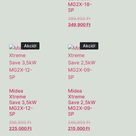
MG2X-18-
SP
389,900
Ft
349,900
Ft
Akció!
Akció!
Midea
Midea
Xtreme
Xtreme
Save 3,5kW
Save 2,5kW
MG2X-12-
MG2X-09-
SP
SP
259,900
Ft
249,900
Ft
225,000
Ft
215,000
Ft