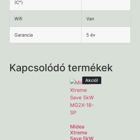
(C°)
Wifi
Van
Garancia
5 év
Kapcsolódó termékek
Akció!
Midea
Xtreme
Save 5kW