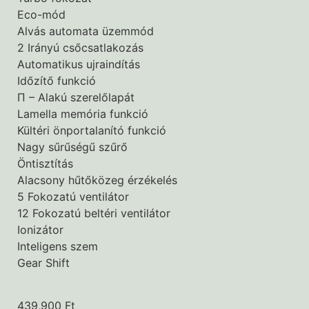
Eco-mód
Alvás automata üzemmód
2 Irányú csőcsatlakozás
Automatikus ujraindítás
Időzítő funkció
Π – Alakú szerelőlapát
Lamella memória funkció
Kültéri önportalanító funkció
Nagy sűrűségű szűrő
Öntisztítás
Alacsony hűtőközeg érzékelés
5 Fokozatú ventilátor
12 Fokozatú beltéri ventilátor
Ionizátor
Inteligens szem
Gear Shift
439,900
Ft