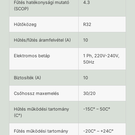
Fűtés hatékonysági mutató
4.3
(SCOP)
Hűtőközeg
R32
Hűtés/fűtés áramfelvétel (A)
10
Elektromos betáp
1 Ph, 220V-240V,
50Hz
Biztosíték (A)
10
Csőhossz maxemelés
30/20
Hűtés működési tartomány
-15C° – 50C°
(C°)
Fűtés működési tartomány
-20C° – +24C°