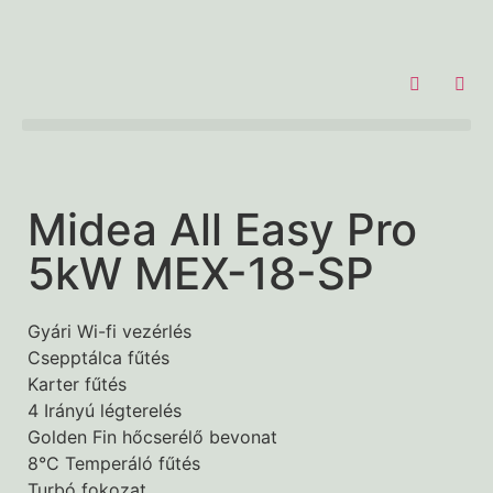
Products search
Midea All Easy Pro
5kW MEX-18-SP
Gyári Wi-fi vezérlés
Csepptálca fűtés
Karter fűtés
4 Irányú légterelés
Golden Fin hőcserélő bevonat
8°C Temperáló fűtés
Turbó fokozat